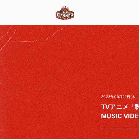
News
Media
Live
2023年09月21日(木)
Discography
TVアニメ「
MUSIC VID
Videos
Club Gnu