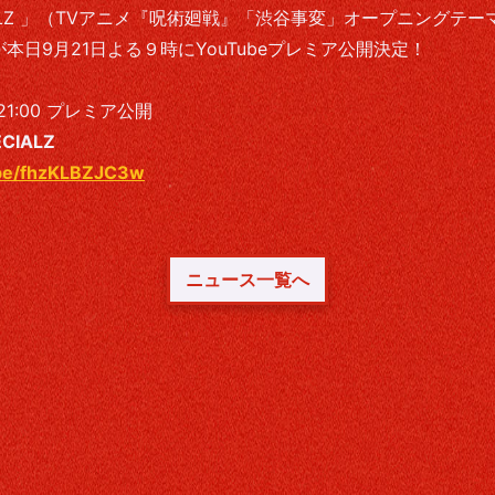
IALZ 」（TVアニメ『呪術廻戦』「渋谷事変」オープニングテー
EOが本日9月21日よる９時にYouTubeプレミア公開決定！
) 21:00 プレミア公開
ECIALZ
.be/fhzKLBZJC3w
ニュース一覧へ